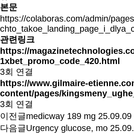
본문
https://colaboras.com/admin/pages
chto_takoe_landing_page_i_dlya_
관련링크
https://magazinetechnologies.co
1xbet_promo_code_420.html
3회 연결
https://www.gilmaire-etienne.c
content/pages/kingsmeny_ugh
3회 연결
이전글
medicway 189 mg
25.09.09
다음글
Urgency glucose, mo
25.09